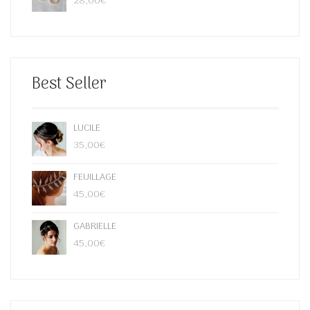
28,00
€
Best Seller
LUCILE
35,00
€
FEUILLAGE
45,00
€
GABRIELLE
45,00
€