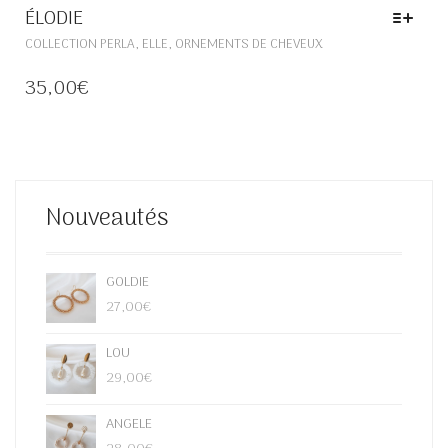
ÉLODIE
CE
,
,
COLLECTION PERLA
ELLE
ORNEMENTS DE CHEVEUX
PRODUIT
A
35,00
€
PLUSIEURS
VARIATIONS.
LES
OPTIONS
PEUVENT
ÊTRE
Nouveautés
CHOISIES
SUR
LA
PAGE
GOLDIE
DU
27,00
€
PRODUIT
LOU
29,00
€
ANGELE