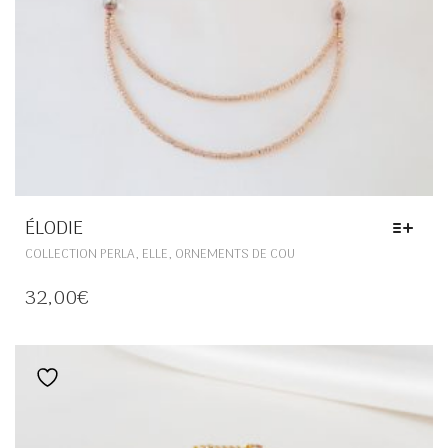
ÉLODIE
CE
,
,
COLLECTION PERLA
ELLE
ORNEMENTS DE COU
PRODUIT
A
32,00
€
PLUSIEURS
VARIATIONS.
LES
OPTIONS
Ajouter à la liste de souhaits
PEUVENT
ÊTRE
CHOISIES