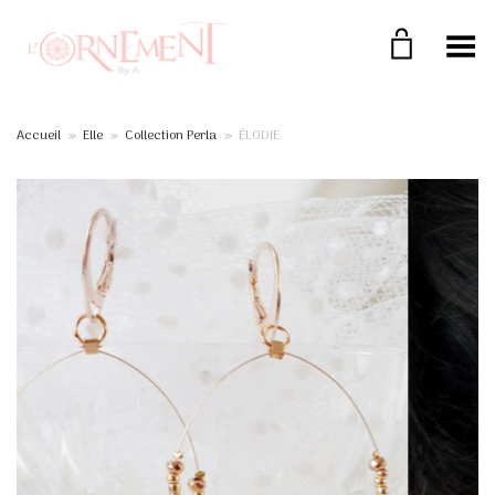
Toggle Menu
Accueil
»
Elle
»
Collection Perla
»
ÉLODIE
+