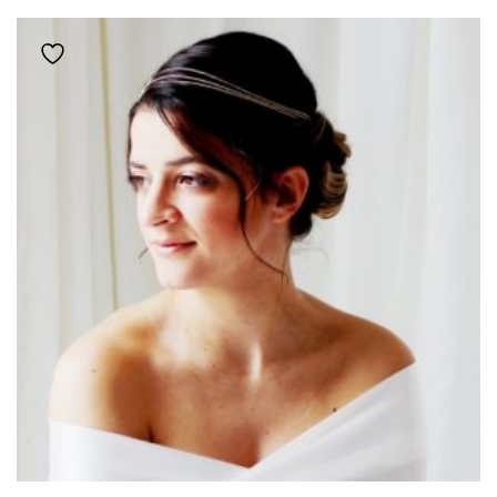
LES
OPTIONS
Ajouter à la liste de souhaits
PEUVENT
ÊTRE
CHOISIES
SUR
LA
PAGE
DU
PRODUIT