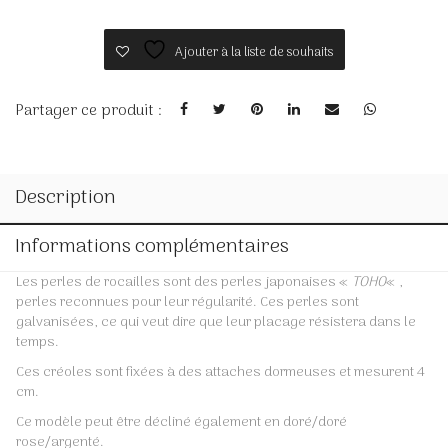
Ajouter à la liste de souhaits
Partager ce produit :
Description
Informations complémentaires
Les perles de rocailles sont des perles japonaises «
TOHO
« ,
perles reconnues pour leur régularité. Ces perles sont
galvanisées, ce qui veut dire que leur placage résistera dans le
temps.
Ces créoles sont fixées à des attaches dormeuses et mesurent 4
cm.
Ce modèle peut être décliné également en doré/doré
rose/argenté.