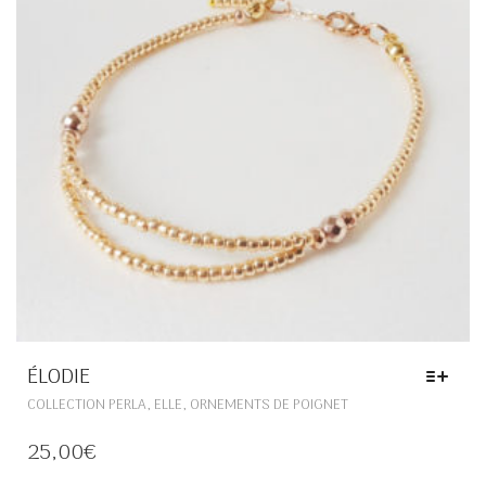
SUR
LA
PAGE
DU
PRODUIT
ÉLODIE
CE
,
,
COLLECTION PERLA
ELLE
ORNEMENTS DE POIGNET
PRODUIT
A
25,00
€
PLUSIEURS
VARIATIONS.