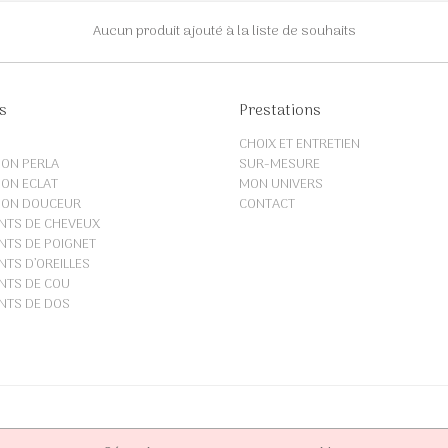
Aucun produit ajouté à la liste de souhaits
s
Prestations
CHOIX ET ENTRETIEN
ION PERLA
SUR-MESURE
ION ECLAT
MON UNIVERS
ION DOUCEUR
CONTACT
NTS DE CHEVEUX
TS DE POIGNET
TS D’OREILLES
NTS DE COU
NTS DE DOS
-mesure | Par
David Poudray
Paiement 100% sécurisé - Visa, 