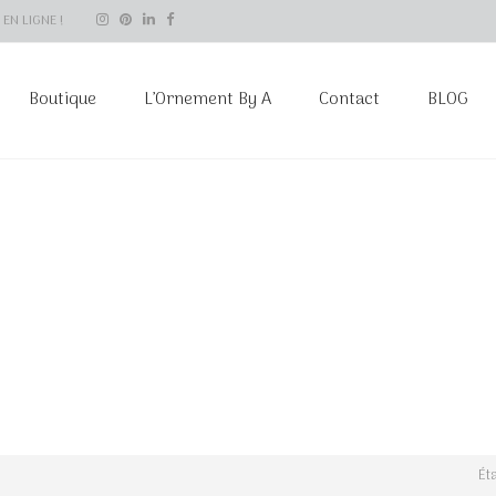
EN LIGNE !
Boutique
L’Ornement By A
Contact
BLOG
Ét