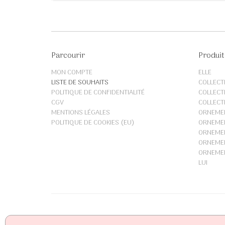
Parcourir
Produit
MON COMPTE
ELLE
LISTE DE SOUHAITS
COLLECT
POLITIQUE DE CONFIDENTIALITÉ
COLLECT
CGV
COLLECT
MENTIONS LÉGALES
ORNEME
POLITIQUE DE COOKIES (EU)
ORNEMEN
ORNEMEN
ORNEME
ORNEME
LUI
L'Ornement by A
| Bijoux et accessoires de mariage sur