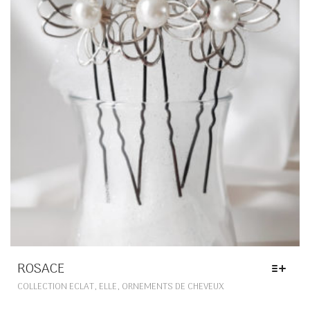
ROSACE
CE
,
,
COLLECTION ECLAT
ELLE
ORNEMENTS DE CHEVEUX
PRODUIT