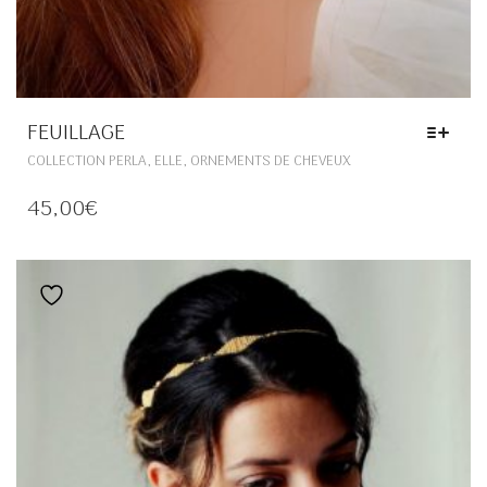
FEUILLAGE
CE
,
,
COLLECTION PERLA
ELLE
ORNEMENTS DE CHEVEUX
PRODUIT
A
45,00
€
PLUSIEURS
VARIATIONS.
LES
OPTIONS
Ajouter à la liste de souhaits
PEUVENT
ÊTRE
CHOISIES
SUR
LA
PAGE
DU
PRODUIT