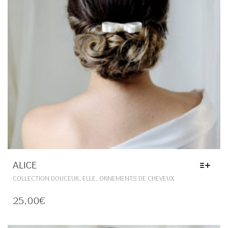
PAGE
DU
PRODUIT
ALICE
CE
,
,
COLLECTION DOUCEUR
ELLE
ORNEMENTS DE CHEVEUX
PRODUIT
A
25,00
€
PLUSIEURS
VARIATIONS.
LES