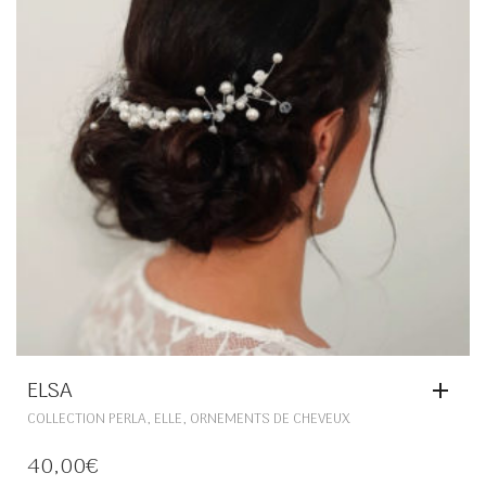
SUR
LA
PAGE
DU
PRODUIT
ELSA
,
,
COLLECTION PERLA
ELLE
ORNEMENTS DE CHEVEUX
40,00
€