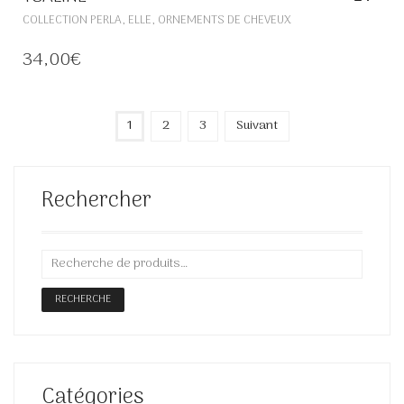
CE
,
,
COLLECTION PERLA
ELLE
ORNEMENTS DE CHEVEUX
PRODUIT
A
34,00
€
PLUSIEURS
VARIATIONS.
LES
OPTIONS
1
2
3
Suivant
PEUVENT
ÊTRE
CHOISIES
Rechercher
SUR
LA
PAGE
DU
PRODUIT
RECHERCHE
Catégories