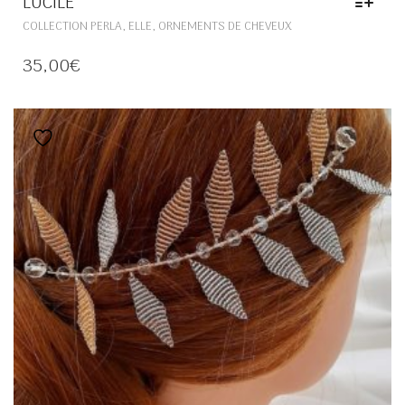
LUCILE
CE
,
,
COLLECTION PERLA
ELLE
ORNEMENTS DE CHEVEUX
PRODUIT
A
35,00
€
PLUSIEURS
VARIATIONS.
LES
OPTIONS
Ajouter à la liste de souhaits
PEUVENT
ÊTRE
CHOISIES
SUR
LA
PAGE
DU
PRODUIT