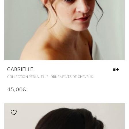
GABRIELLE
CE
,
,
COLLECTION PERLA
ELLE
ORNEMENTS DE CHEVEUX
PRODUIT
A
45,00
€
PLUSIEURS
VARIATIONS.
LES
OPTIONS
Ajouter à la liste de souhaits
PEUVENT
ÊTRE
CHOISIES