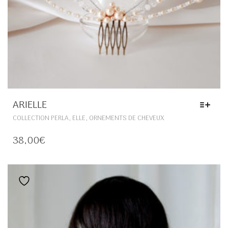
ARIELLE
CE
,
,
COLLECTION PERLA
ELLE
ORNEMENTS DE CHEVEUX
PRODUIT
A
38,00
€
PLUSIEURS
VARIATIONS.
LES
OPTIONS
Ajouter à la liste de souhaits
PEUVENT
ÊTRE
CHOISIES
SUR
LA