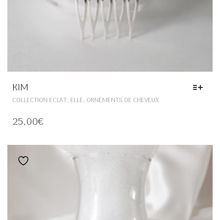
KIM
CE
,
,
COLLECTION ECLAT
ELLE
ORNEMENTS DE CHEVEUX
PRODUIT
A
25,00
€
PLUSIEURS
VARIATIONS.
LES
OPTIONS
Ajouter à la liste de souhaits
PEUVENT
ÊTRE
CHOISIES
SUR
LA
PAGE