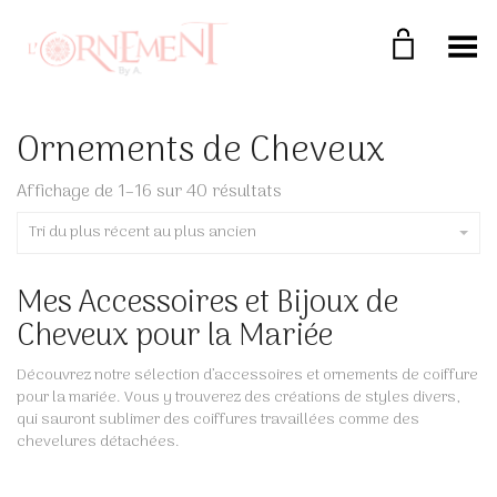
Toggle Menu
Ornements de Cheveux
Trié
Affichage de 1–16 sur 40 résultats
du
plus
Tri du plus récent au plus ancien
récent
au
plus
Mes Accessoires et Bijoux de
ancien
Cheveux pour la Mariée
Découvrez notre sélection d’accessoires et ornements de coiffure
pour la mariée. Vous y trouverez des créations de styles divers,
qui sauront sublimer des coiffures travaillées comme des
chevelures détachées.