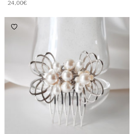
A
24,00
€
PLUSIEURS
VARIATIONS.
LES
OPTIONS
Ajouter à la liste de souhaits
PEUVENT
ÊTRE
CHOISIES
SUR
LA
PAGE
DU
PRODUIT