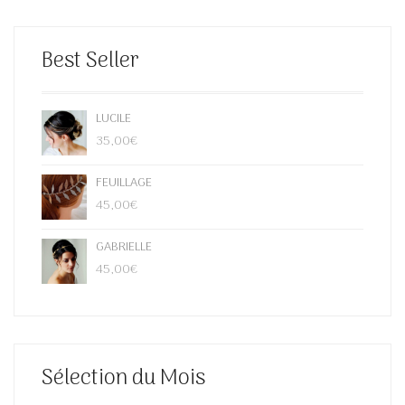
Best Seller
LUCILE
35,00
€
FEUILLAGE
45,00
€
GABRIELLE
45,00
€
Sélection du Mois