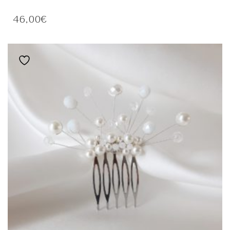
PRODUIT
A
46,00
€
PLUSIEURS
VARIATIONS.
LES
OPTIONS
Ajouter à la liste de souhaits
PEUVENT
ÊTRE
CHOISIES
SUR
LA
PAGE
DU
PRODUIT