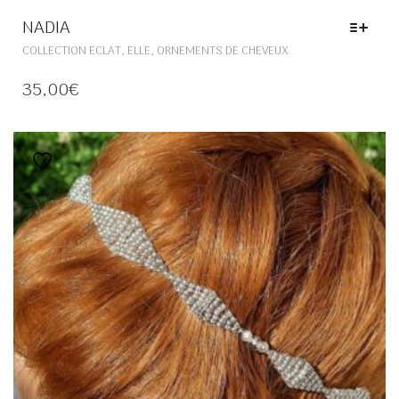
NADIA
CE
,
,
COLLECTION ECLAT
ELLE
ORNEMENTS DE CHEVEUX
PRODUIT
A
35,00
€
PLUSIEURS
VARIATIONS.
LES
OPTIONS
Ajouter à la liste de souhaits
PEUVENT
ÊTRE
CHOISIES
SUR
LA
PAGE
DU
PRODUIT