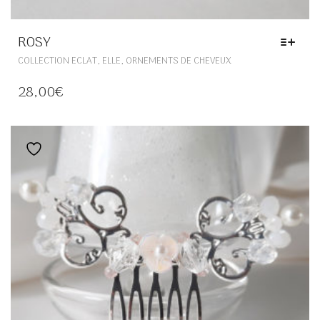
ROSY
CE
,
,
COLLECTION ECLAT
ELLE
ORNEMENTS DE CHEVEUX
PRODUIT
A
28,00
€
PLUSIEURS
VARIATIONS.
LES
OPTIONS
Ajouter à la liste de souhaits
PEUVENT
ÊTRE
CHOISIES
SUR
LA
PAGE
DU
PRODUIT