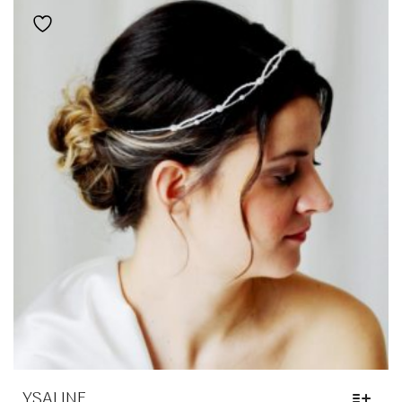
OPTIONS
Ajouter à la liste de souhaits
PEUVENT
ÊTRE
CHOISIES
SUR
LA
PAGE
DU
PRODUIT
YSALINE