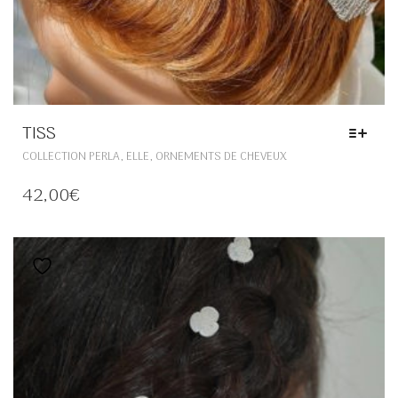
TISS
CE
,
,
COLLECTION PERLA
ELLE
ORNEMENTS DE CHEVEUX
PRODUIT
A
42,00
€
PLUSIEURS
VARIATIONS.
LES
OPTIONS
Ajouter à la liste de souhaits
PEUVENT
ÊTRE
CHOISIES
SUR
LA
PAGE
DU