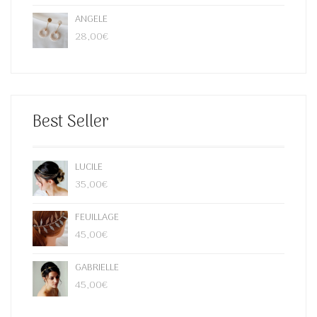
ANGELE
28,00
€
Best Seller
LUCILE
35,00
€
FEUILLAGE
45,00
€
GABRIELLE
45,00
€