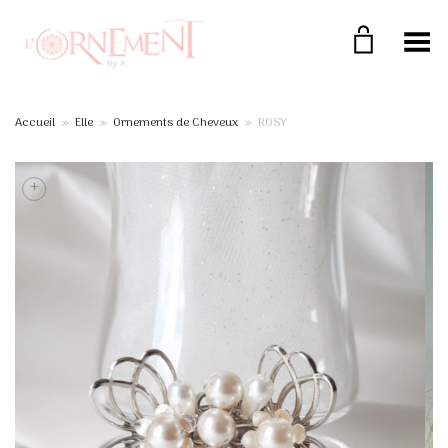
Toggle Menu
Accueil
»
Elle
»
Ornements de Cheveux
»
ROSY
+