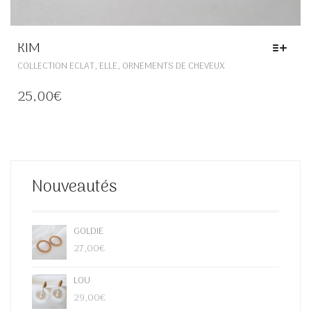
KIM
CE
,
,
COLLECTION ECLAT
ELLE
ORNEMENTS DE CHEVEUX
PRODUIT
A
25,00
€
PLUSIEURS
VARIATIONS.
LES
OPTIONS
PEUVENT
ÊTRE
Nouveautés
CHOISIES
SUR
LA
PAGE
GOLDIE
DU
27,00
€
PRODUIT
LOU
29,00
€