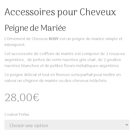
Accessoires pour Cheveux
Peigne de Mariée
L’Ornement de Cheveux
ROSY
est un peigne de mariée simple et
intemporel.
Cet accessoire de coiffure de mariée est composé de 2 rosaces
argentées, de perles de verre nacrées gris clair, de 2 gouttes
nacrées blanches et de petites fleurs métalliques argentées.
Ce peigne délicat et tout en finesse sera parfait pour mettre en
valeur un chignon de mariée ou des cheveux relâchés.
28,00
€
Couleur Perles