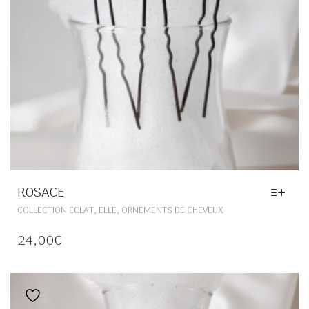
ROSACE
CE
,
,
COLLECTION ECLAT
ELLE
ORNEMENTS DE CHEVEUX
PRODUIT
A
24,00
€
PLUSIEURS
VARIATIONS.
LES
OPTIONS
Ajouter à la liste de souhaits
PEUVENT