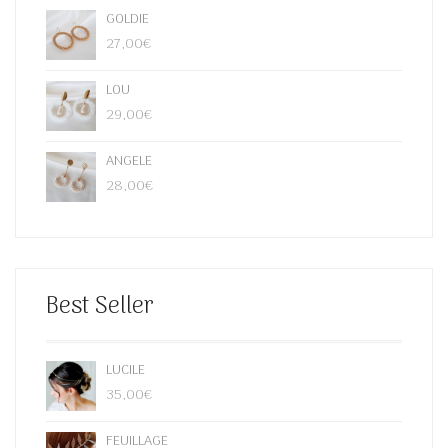
PAGE
GOLDIE
DU
27,00
€
PRODUIT
LOU
29,00
€
ANGELE
28,00
€
Best Seller
LUCILE
35,00
€
FEUILLAGE