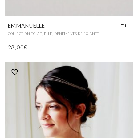
EMMANUELLE
CE
,
,
COLLECTION ECLAT
ELLE
ORNEMENTS DE POIGNET
PRODUIT
A
28,00
€
PLUSIEURS
VARIATIONS.
LES
OPTIONS
Ajouter à la liste de souhaits
PEUVENT
ÊTRE
CHOISIES
SUR
LA
PAGE
DU
PRODUIT