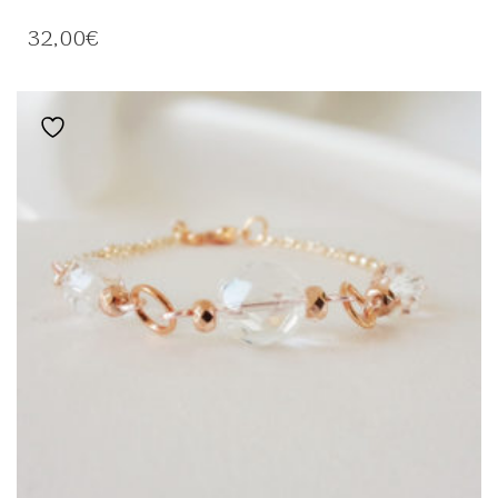
PRODUIT
A
32,00
€
PLUSIEURS
VARIATIONS.
LES
OPTIONS
Ajouter à la liste de souhaits
PEUVENT
ÊTRE
CHOISIES
SUR
LA
PAGE
DU
PRODUIT