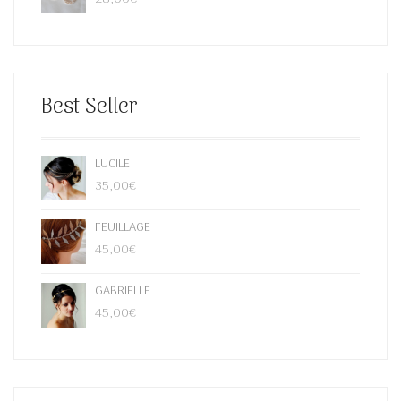
Best Seller
LUCILE
35,00
€
FEUILLAGE
45,00
€
GABRIELLE
45,00
€