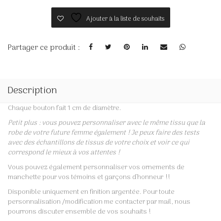
Ajouter à la liste de souhaits
Partager ce produit :
Description
Chaque bouton fait 1 cm de diamètre.
Petit plus : vous pouvez personnaliser avec le même tissu que la
robe de votre future femme également ! Je peux faire des tests
avec des échantillons de tissus de votre choix et voir ce qui
correspond le mieux à vos attentes !
Vous pouvez également personnaliser vos ornements de
manchette pour vos témoins et garçons d’honneur !!
Disponible uniquement en finition argentée. Pour toute
personnalisation /modification me contacter par mail, nous
pourrons discuter ensemble de vos souhaits !