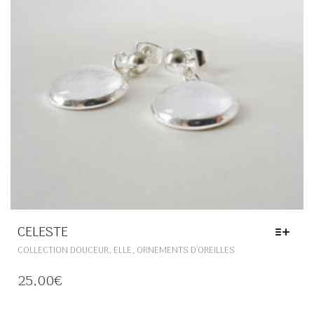
LA
PAGE
DU
PRODUIT
CELESTE
CE
,
,
COLLECTION DOUCEUR
ELLE
ORNEMENTS D’OREILLES
PRODUIT
A
25,00
€
PLUSIEURS
VARIATIONS.