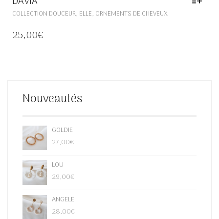
DAVIA
CE
,
,
COLLECTION DOUCEUR
ELLE
ORNEMENTS DE CHEVEUX
PRODUIT
A
25,00
€
PLUSIEURS
VARIATIONS.
LES
OPTIONS
PEUVENT
ÊTRE
Nouveautés
CHOISIES
SUR
LA
PAGE
GOLDIE
DU
27,00
€
PRODUIT
LOU
29,00
€
ANGELE
28,00
€