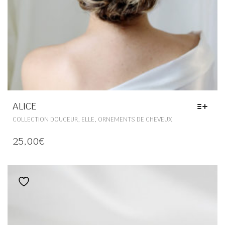
ALICE
CE
,
,
COLLECTION DOUCEUR
ELLE
ORNEMENTS DE CHEVEUX
PRODUIT
A
25,00
€
PLUSIEURS
VARIATIONS.
LES
OPTIONS
Ajouter à la liste de souhaits
PEUVENT
ÊTRE
CHOISIES
SUR