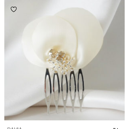
LES
OPTIONS
Ajouter à la liste de souhaits
PEUVENT
ÊTRE
CHOISIES
SUR
LA
PAGE
DU
PRODUIT