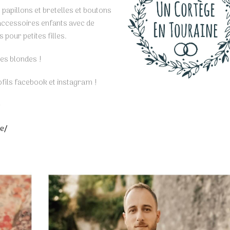
pillons et bretelles et boutons
accessoires enfants avec de
pour petites filles.
tes blondes !
rofils facebook et instagram !
e
e/