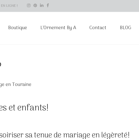
EN LIGNE !
Boutique
L’Ornement By A
Contact
BLOG
?
ge en Touraine
s et enfants!
oiriser sa tenue de mariage en légèreté!