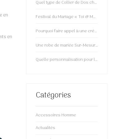
Quel type de Collier de Dos choisir ?
e en
Festival du Mariage « Toi & Moi »: 2ème Edition!
Pourquoi faire appel à une créatrice de bijoux et accessoires ?
nts en
Une robe de mariée Sur-Mesure, ça vous tente?
Quelle personnalisation pour le futur marié ?
Catégories
Accessoires Homme
Actualités