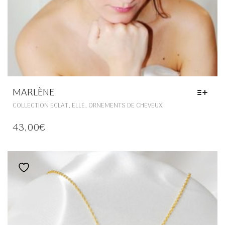
MARLÈNE
CE
,
,
COLLECTION ECLAT
ELLE
ORNEMENTS DE CHEVEUX
PRODUIT
A
43,00
€
PLUSIEURS
VARIATIONS.
LES
OPTIONS
Ajouter à la liste de souhaits
PEUVENT
ÊTRE
CHOISIES
SUR
LA
PAGE