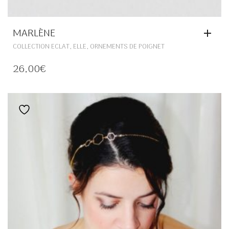
MARLÈNE
,
,
COLLECTION ECLAT
ELLE
ORNEMENTS DE POIGNET
26,00
€
Ajouter à la liste de souhaits