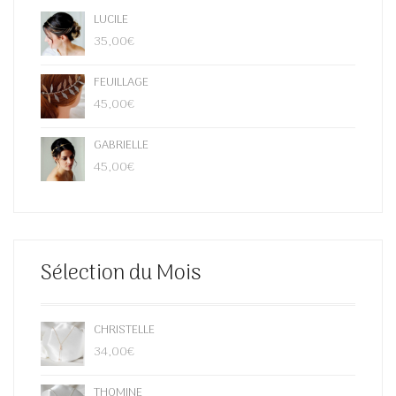
LUCILE
35,00
€
FEUILLAGE
45,00
€
GABRIELLE
45,00
€
Sélection du Mois
CHRISTELLE
34,00
€
THOMINE