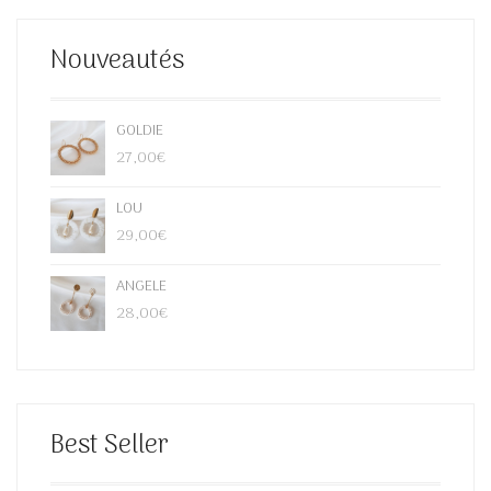
PEUVENT
ÊTRE
Nouveautés
CHOISIES
SUR
LA
PAGE
GOLDIE
DU
27,00
€
PRODUIT
LOU
29,00
€
ANGELE
28,00
€
Best Seller