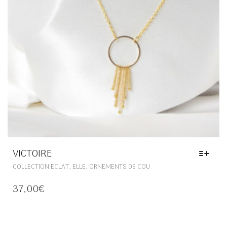
DU
PRODUIT
VICTOIRE
CE
,
,
COLLECTION ECLAT
ELLE
ORNEMENTS DE COU
PRODUIT
A
37,00
€
PLUSIEURS
VARIATIONS.
LES
OPTIONS