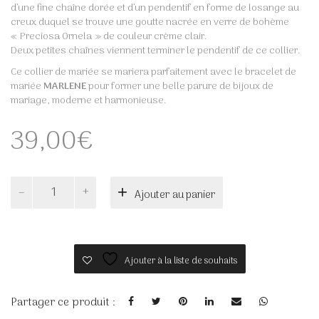
d’une fine chaîne dorée et d’un pendentif en forme de losange au
creux duquel se trouve une goutte nacrée en verre de bohème
« Preciosa Ornela » de couleur crème clair.
Deux petites chaînes viennent terminer le pendentif de ce collier.
Ce collier de mariée se mariera parfaitement avec le bracelet de
mariée
MARLENE
pour former une belle parure de bijoux de
mariage, moderne et harmonieuse.
39,00
€
quantité
Ajouter au panier
de
MARLÈNE
Ajouter à la liste de souhaits
Partager ce produit :