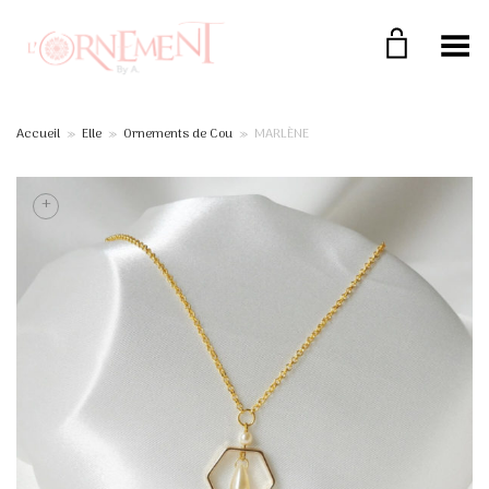
Toggle Menu
Accueil
»
Elle
»
Ornements de Cou
»
MARLÈNE
+