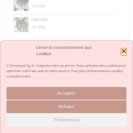
29,00
€
CRISTALE
30,00
€
Gérer le consentement aux
cookies
"L'Ornement By A." respecte votre vie privée. Nous utilisons des cookies pour
optimiser notre site web et notre service. Pour plus d'informations veuillez
consulter notre
Accepter
Refuser
L'Ornement by A
| Bijoux et accessoires de mariage sur-mesure |
Par
David Poudray
Paiement 100% sécurisé - Visa, Mastercard, Paypal
Préférences