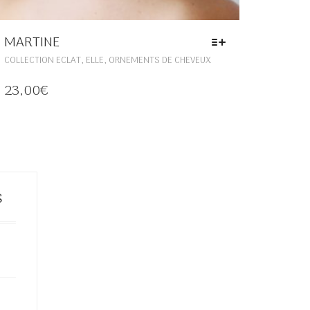
MARTINE
CE
,
,
COLLECTION ECLAT
ELLE
ORNEMENTS DE CHEVEUX
PRODUIT
A
23,00
€
PLUSIEURS
VARIATIONS.
LES
OPTIONS
PEUVENT
ÊTRE
CHOISIES
s
SUR
LA
PAGE
DU
PRODUIT