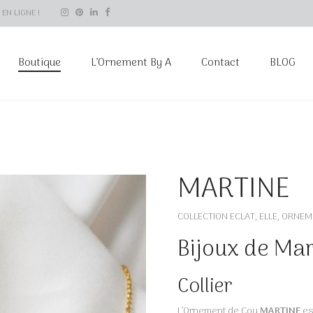
EN LIGNE !
Boutique
L’Ornement By A
Contact
BLOG
MARTINE
+
COLLECTION ECLAT
ELLE
ORNEM
,
,
Bijoux de Ma
Collier
L’Ornement de Cou
MARTINE
es