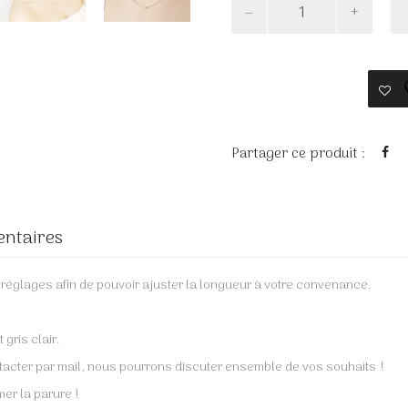
quantité
de
MARTINE
Partager ce produit :
entaires
glages afin de pouvoir ajuster la longueur à votre convenance.
gris clair.
ntacter par mail, nous pourrons discuter ensemble de vos souhaits !
er la parure !