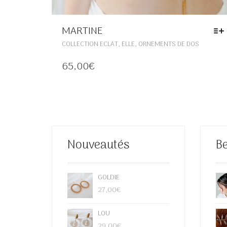
MARTINE
CE
,
,
COLLECTION ECLAT
ELLE
ORNEMENTS DE DOS
PRODUIT
A
65,00
€
PLUSIEU
VARIATIO
LES
OPTIONS
PEUVENT
ÊTRE
CHOISIES
Nouveautés
Be
SUR
LA
PAGE
DU
GOLDIE
PRODUIT
27,00
€
LOU
29,00
€