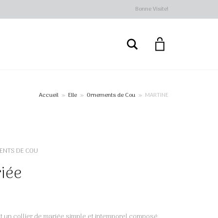
Bonne Visite!
Rechercher
Accueil
»
Elle
»
Ornements de Cou
»
MARTINE
+
ENTS DE COU
riée
t un collier de mariée simple et intemporel composé