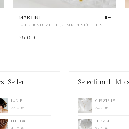
MARTINE
CE
,
,
COLLECTION ECLAT
ELLE
ORNEMENTS D’OREILLES
PRODUIT
A
26,00
€
RS
PLUSIEURS
NS.
VARIATIONS.
LES
OPTIONS
PEUVENT
ÊTRE
CHOISIES
st Seller
Sélection du Moi
SUR
LA
PAGE
DU
LUCILE
CHRISTELLE
PRODUIT
35,00
€
34,00
€
FEUILLAGE
THOMINE
45,00
€
29,00
€