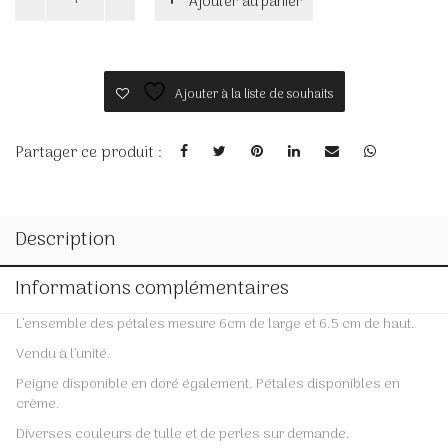
Ajouter au panier
de
JEANNE
Ajouter à la liste de souhaits
Partager ce produit :
Description
Informations complémentaires
L’ensemble des pétales mesure 6cm de large et 6.5 cm de haut.
Vendu à l’unité.
Peigne disponible en doré également. Pétales disponibles en
crème.
Diverses couleurs de tulle et de perles sur demande.