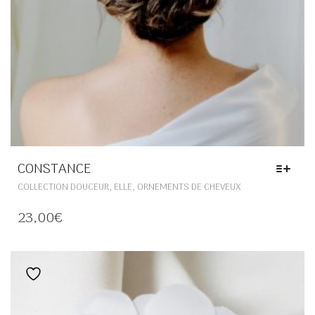
CONSTANCE
CE
,
,
COLLECTION DOUCEUR
ELLE
ORNEMENTS DE CHEVEUX
PRODUIT
A
23,00
€
PLUSIEURS
VARIATIONS.
LES
OPTIONS
Ajouter à la liste de souhaits
PEUVENT
ÊTRE
CHOISIES