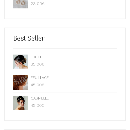
28,00
€
Best Seller
LUCILE
35,00
€
FEUILLAGE
45,00
€
GABRIELLE
45,00
€