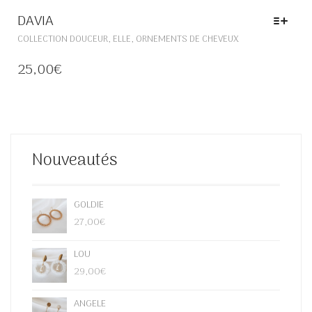
DAVIA
CE
,
,
COLLECTION DOUCEUR
ELLE
ORNEMENTS DE CHEVEUX
PRODUIT
A
25,00
€
PLUSIEURS
VARIATIONS.
LES
OPTIONS
PEUVENT
ÊTRE
Nouveautés
CHOISIES
SUR
LA
PAGE
GOLDIE
DU
27,00
€
PRODUIT
LOU
29,00
€
ANGELE