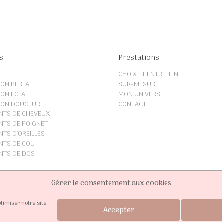
s
Prestations
CHOIX ET ENTRETIEN
ION PERLA
SUR-MESURE
ION ECLAT
MON UNIVERS
ION DOUCEUR
CONTACT
NTS DE CHEVEUX
TS DE POIGNET
TS D’OREILLES
NTS DE COU
NTS DE DOS
Gérer le consentement aux cookies
timiser notre site
Accepter
-mesure | Par
David Poudray
Paiement 100% sécurisé - Visa, 