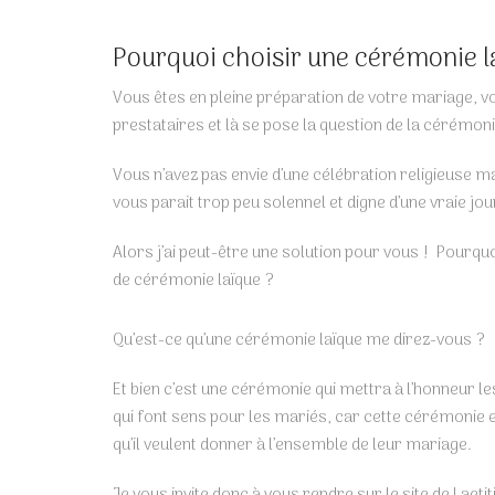
Pourquoi choisir une cérémonie l
Vous êtes en pleine préparation de votre mariage, v
prestataires et là se pose la question de la cérémo
Vous n’avez pas envie d’une célébration religieuse m
vous parait trop peu solennel et digne d’une vraie j
Alors j’ai peut-être une solution pour vous ! Pourquoi
de cérémonie laïque ?
Qu’est-ce qu’une cérémonie laïque me direz-vous ?
Et bien c’est une cérémonie qui mettra à l’honneur le
qui font sens pour les mariés, car cette cérémonie es
qu’il veulent donner à l’ensemble de leur mariage.
Je vous invite donc à vous rendre sur le site de Laeti