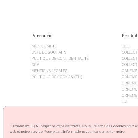
Parcourir
Produit
MON COMPTE
ELLE
LISTE DE SOUHAITS
COLLECT
POLITIQUE DE CONFIDENTIALITÉ
COLLECT
CGV
COLLECT
MENTIONS LÉGALES
ORNEME
POLITIQUE DE COOKIES (EU)
ORNEMEN
ORNEMEN
ORNEME
ORNEME
LUI
"L'Ornement By A." respecte votre vie privée. Nous utilisons des cookies pour op
web et notre service. Pour plus d'informations veuillez consulter notre
L'Ornement by A
| Bijoux et accessoires de mariage sur