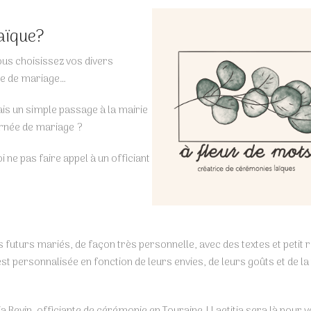
aïque?
ous choisissez vos divers
nie de mariage…
ais un simple passage à la mairie
ournée de mariage ?
 ne pas faire appel à un officiant
s futurs mariés, de façon très personnelle, avec des textes et petit r
t personnalisée en fonction de leurs envies, de leurs goûts et de la 
tia Bevin, officiante de cérémonie en Touraine ! Laetitia sera là pour 