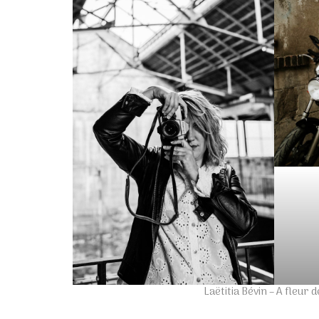
Laëtitia Bévin – A fleu